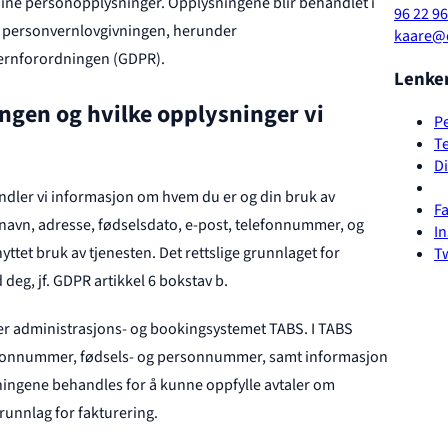
dine personopplysninger. Opplysningene blir behandlet i
96 22 96
e personvernlovgivningen, herunder
kaare@d
ernforordningen (GDPR).
Lenke
ngen og hvilke opplysninger vi
P
T
Di
andler vi informasjon om hvem du er og din bruk av
F
navn, adresse, fødselsdato, e-post, telefonnummer, og
I
ttet bruk av tjenesten. Det rettslige grunnlaget for
Tw
deg, jf. GDPR artikkel 6 bokstav b.
ter administrasjons- og bookingsystemet TABS. I TABS
lefonnummer, fødsels- og personnummer, samt informasjon
ningene behandles for å kunne oppfylle avtaler om
unnlag for fakturering.