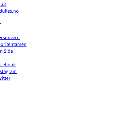
 33
ulles.no
r
ersonvern
eoritentamen
n Side
acebook
nstagram
itter