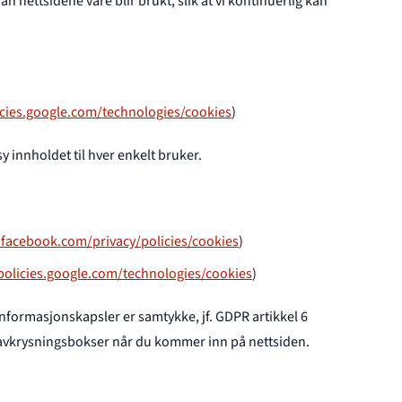
an nettsidene våre blir brukt, slik at vi kontinuerlig kan
icies.google.com/technologies/cookies
)
y innholdet til hver enkelt bruker.
facebook.com/privacy/policies/cookies
)
/policies.google.com/technologies/cookies
)
 informasjonskapsler er samtykke, jf. GDPR artikkel 6
 avkrysningsbokser når du kommer inn på nettsiden.