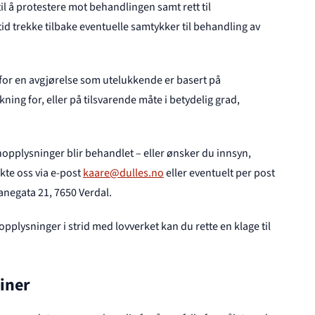
il å protestere mot behandlingen samt rett til
 tid trekke tilbake eventuelle samtykker til behandling av
d for en avgjørelse som utelukkende er basert på
ing for, eller på tilsvarende måte i betydelig grad,
pplysninger blir behandlet – eller ønsker du innsyn,
akte oss via e-post
kaare@dulles.no
eller eventuelt per post
anegata 21, 7650 Verdal.
lysninger i strid med lovverket kan du rette en klage til
tiner