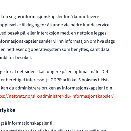
ed.no seg av informasjonskapsler for å kunne levere
ropplevelse til deg og for å kunne yte bedre kundeservice.
ved besøk på, eller interaksjon med, en nettside legges i
informasjonskapsler samler vi inn informasjon om hva slags
lken nettleser og operativsystem som benyttes, samt data
nkt for besøket.
e for at nettsiden skal fungere på en optimal måte. Det
r berettiget interesse, jf. GDPR artikkel 6 bokstav f. Hvis
e kan du administrere bruken av informasjonskapsler i din
ps://nettvett.no/slik-administrer-du-informasjonskapsler/
mtykke
også informasjonskapsler til: