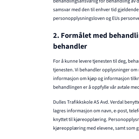
behandlingsansvarlig for behandling av 
samsvar med den til enhver tid gjeldend
personopplysningsloven og EUs personv
2. Formålet med behandli
behandler
For å kunne levere tjenesten til deg, beh
tjenesten. Vi behandler opplysninger om 
informasjon om kjøp og informasjon tilkny
behandlingen er å oppfylle vår avtale med 
Dulles Trafikkskole AS Avd. Verdal benyt
lagres informasjon om navn, e-post, te
knyttet til kjøreopplæring. Personopplys
kjøreopplæring med elevene, samt som gr