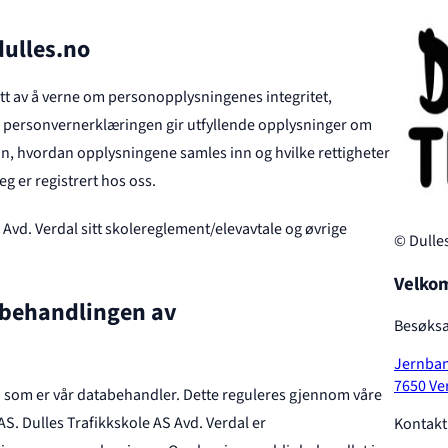
dulles.no
tatt av å verne om personopplysningenes integritet,
ne personvernerklæringen gir utfyllende opplysninger om
n, hvordan opplysningene samles inn og hvilke rettigheter
 er registrert hos oss.
AS Avd. Verdal sitt skolereglement/elevavtale og øvrige
© Dulles
Velko
 behandlingen av
Besøksa
Jernban
7650 Ve
S som er vår databehandler. Dette reguleres gjennom våre
S. Dulles Trafikkskole AS Avd. Verdal er
Kontakt